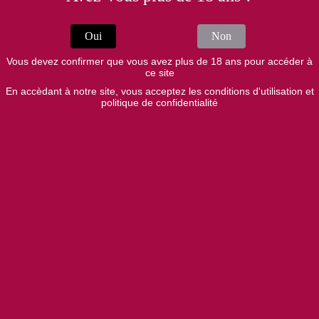
Recette tirée de la revue Femme Actuelle en décembre
Oui
Non
2017
Vous devez confirmer que vous avez plus de 18 ans pour accéder à
ce site
Préparation : 20 minutes
En accèdant à notre site, vous acceptez les conditions d'utilisation et
Cuisson : 20 minutes
politique de confidentialité
Pour 4 personnes
INGRÉDIENTS
4 pavés de cabillaud
350 g de mini-carottes et mini poireaux
125 g de tomates séchées à l’huile
30 g de pignons
30 g de parmesan râpé
1 gousse d’ail
2 brins de basilic
4 c à soupe d'huile d'olive
Sel
Poivre du moulin