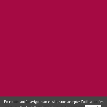
Page facebook
© Tous droits réservés Domaine de la Chanteleuserie -
Mentions
légales
-
Conditions générales de vente
-
Contact
-
Réalisation
Atome Communication
En continuant à naviguer sur ce site, vous acceptez l'utilisation des
La consommation d'alcool est dangereuse pour la santé, à