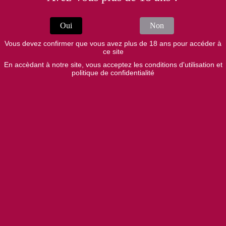
Depuis 2021, le domaine cultive son vignoble en agriculture
biologique, porté par la conviction que le respect du sol et du
Oui
Non
vivant est essentiel à l'expression de nos terroirs. Chaque parcelle
est travaillée avec soin afin de favoriser la biodiversité et la vitalité
Vous devez confirmer que vous avez plus de 18 ans pour accéder à
naturelle de la vigne.
ce site
En accèdant à notre site, vous acceptez les conditions d'utilisation et
Avant la récolte, une sélection rigoureuse des raisins sur pied est
politique de confidentialité
réalisée afin de conserver uniquement les grappes les plus saines
et les plus équilibrées. La vendange est ensuite effectuée
mécaniquement, dans le respect de l'intégrité du fruit.
La vinification s'appuie sur un parc de cuves associant bois &
inox : le bois pour apporter complexité, texture et profondeur,
l'inox pour assurer une parfaite maîtrise des fermentations et
préserver la fraîcheur du fruit.
Cette complémentarité nous permet d'élaborer des vins
authentiques, précis et fidèles à leur origine.