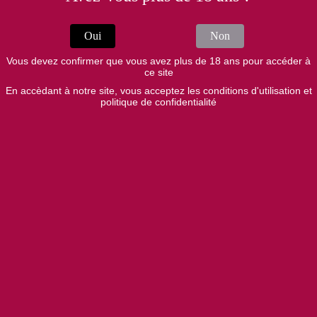
Depuis 2021, le domaine cultive son vignoble en agriculture
biologique, porté par la conviction que le respect du sol et du
Oui
Non
vivant est essentiel à l'expression de nos terroirs. Chaque parcelle
est travaillée avec soin afin de favoriser la biodiversité et la vitalité
Vous devez confirmer que vous avez plus de 18 ans pour accéder à
naturelle de la vigne.
ce site
En accèdant à notre site, vous acceptez les conditions d'utilisation et
Avant la récolte, une sélection rigoureuse des raisins sur pied est
politique de confidentialité
réalisée afin de conserver uniquement les grappes les plus saines
et les plus équilibrées. La vendange est ensuite effectuée
mécaniquement, dans le respect de l'intégrité du fruit.
La vinification s'appuie sur un parc de cuves associant bois &
inox : le bois pour apporter complexité, texture et profondeur,
l'inox pour assurer une parfaite maîtrise des fermentations et
préserver la fraîcheur du fruit.
Cette complémentarité nous permet d'élaborer des vins
authentiques, précis et fidèles à leur origine.